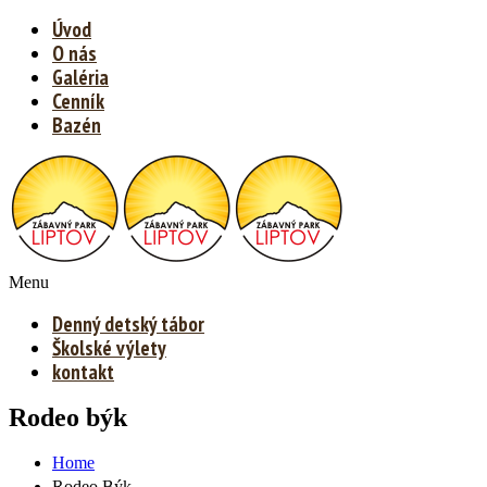
Úvod
O nás
Galéria
Cenník
Bazén
Menu
Denný detský tábor
Školské výlety
kontakt
Rodeo býk
Home
Rodeo Býk