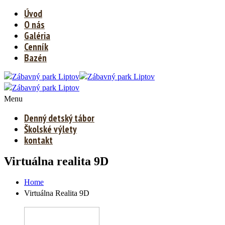
Úvod
O nás
Galéria
Cenník
Bazén
Menu
Denný detský tábor
Školské výlety
kontakt
Virtuálna realita 9D
Home
Virtuálna Realita 9D